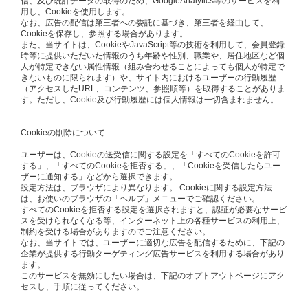
信、及び統計データの取得のため、GoogleAnalytics等のサービスを利
用し、Cookieを使用します。
なお、広告の配信は第三者への委託に基づき、第三者を経由して、
Cookieを保存し、参照する場合があります。
また、当サイトは、CookieやJavaScript等の技術を利用して、会員登録
時等に提供いただいた情報のうち年齢や性別、職業や、居住地区など個
人が特定できない属性情報（組み合わせることによっても個人が特定で
きないものに限られます）や、サイト内におけるユーザーの行動履歴
（アクセスしたURL、コンテンツ、参照順等）を取得することがありま
す。ただし、Cookie及び行動履歴には個人情報は一切含まれません。
Cookieの削除について
ユーザーは、Cookieの送受信に関する設定を「すべてのCookieを許可
する」、「すべてのCookieを拒否する」、「Cookieを受信したらユー
ザーに通知する」などから選択できます。
設定方法は、ブラウザにより異なります。 Cookieに関する設定方法
は、お使いのブラウザの「ヘルプ」メニューでご確認ください。
すべてのCookieを拒否する設定を選択されますと、認証が必要なサービ
スを受けられなくなる等、インターネット上の各種サービスの利用上、
制約を受ける場合がありますのでご注意ください。
なお、当サイトでは、ユーザーに適切な広告を配信するために、下記の
企業が提供する行動ターゲティング広告サービスを利用する場合があり
ます。
このサービスを無効にしたい場合は、下記のオプトアウトページにアク
セスし、手順に従ってください。