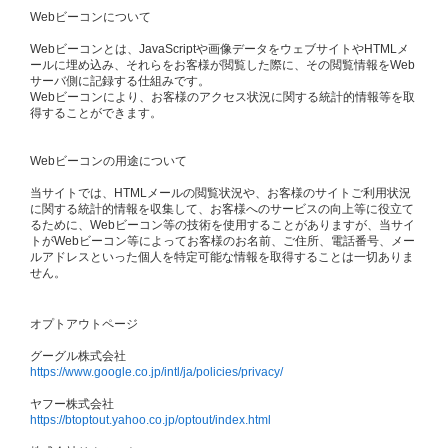
Webビーコンについて
Webビーコンとは、JavaScriptや画像データをウェブサイトやHTMLメ
ールに埋め込み、それらをお客様が閲覧した際に、その閲覧情報をWeb
サーバ側に記録する仕組みです。
Webビーコンにより、お客様のアクセス状況に関する統計的情報等を取
得することができます。
Webビーコンの用途について
当サイトでは、HTMLメールの閲覧状況や、お客様のサイトご利用状況
に関する統計的情報を収集して、お客様へのサービスの向上等に役立て
るために、Webビーコン等の技術を使用することがありますが、当サイ
トがWebビーコン等によってお客様のお名前、ご住所、電話番号、メー
ルアドレスといった個人を特定可能な情報を取得することは一切ありま
せん。
オプトアウトページ
グーグル株式会社
https://www.google.co.jp/intl/ja/policies/privacy/
ヤフー株式会社
https://btoptout.yahoo.co.jp/optout/index.html