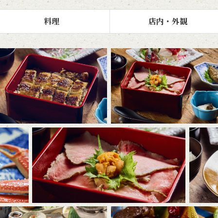
料理
店内・外観