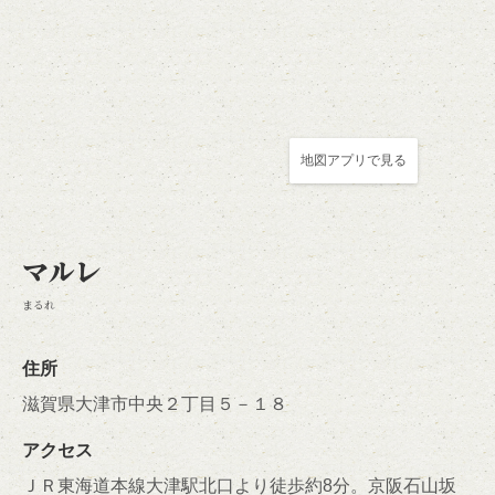
地図アプリで見る
マルレ
この店舗情報をシェアする
まるれ
アクセス | マルレ
滋賀県大津市中央２丁目５－１８
住所
https://marlet.owst.jp/map
滋賀県大津市中央２丁目５－１８
お店情報をコピー
アクセス
ＪＲ東海道本線大津駅北口より徒歩約8分。京阪石山坂